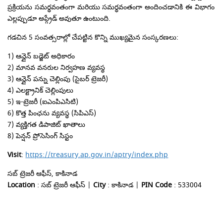
ప్రక్రియను సమర్థవంతంగా మరియు సమర్థవంతంగా అందించడానికి ఈ విభాగం
ఎల్లప్పుడూ అప్గ్రేడ్ అవుతూ ఉంటుంది.
గడచిన 5 సంవత్సరాల్లో చేపట్టిన కొన్ని ముఖ్యమైన సంస్కరణలు:
1) ఆన్లైన్ బడ్జెట్ అధికారం
2) మానవ వనరుల నిర్వహణ వ్యవస్థ
3) ఆన్లైన్ పన్ను చెల్లింపు (సైబర్ ట్రెజరీ)
4) ఎలక్ట్రానిక్ చెల్లింపులు
5) ఇ-ట్రెజరీ (ఐఎంపిఎసిటి)
6) కొత్త పింఛను వ్యవస్థ (సిపిఎస్)
7) వ్యక్తిగత డిపాజిట్ ఖాతాలు
8) పెన్షన్ ప్రోసెసింగ్ సిస్టం
Visit
:
https://treasury.ap.gov.in/aptry/index.php
సబ్ ట్రెజరీ ఆఫీస్, కాకినాడ
Location
: సబ్ ట్రెజరీ ఆఫీస్ |
City
: కాకినాడ |
PIN Code
: 533004