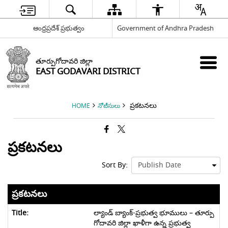
ఆంధ్రప్రదేశ్ ప్రభుత్వం
Government of Andhra Pradesh
తూర్పుగోదావరి జిల్లా
EAST GODAVARI DISTRICT
ప్రకటనలు
HOME
నోటీసులు
ప్రకటనలు
Sort By:
ప్రకటనలు
ల్యాండ్ బ్యాంక్-ప్రభుత్వ భూములు – తూర్పు
గోదావరి జిల్లా ఖాళీగా ఉన్న ప్రభుత్వ