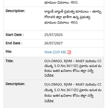
భూముల వివరాలు -REG
ల్యాండ్ బ్యాంక్-ప్రభుత్వ భూములు – తూర్పు
గోదావరి జిల్లా ఖాళీగా ఉన్న ప్రభుత్వ
భూముల వివరాలు -REG
25/07/2025
26/07/2027
View (229 KB)
O/o DMGO, RJVM – MoEF మరియు CC
యొక్క S.O.No.3611(E) ప్రకారం ఇసుక మ
రియు ఇతర ఖనిజాల కోసం జిల్లా సర్వే
నివేదిక.
O/o DMGO, RJVM – MoEF మరియు CC
యొక్క S.O.No.3611(E) ప్రకారం ఇసుక మ
రియు ఇతర ఖనిజాల కోసం జిల్లా సర్వే
నివేదిక.