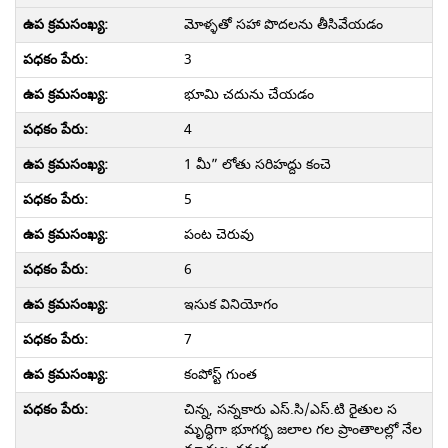
మోళ్ళతో సహా పొదలను తీసివేయడం
3
భూమి చదును చేయడం
4
1 మీ” లోతు సరిహద్దు కంచె
5
పంట చెరువు
6
ఇసుక వినియోగం
7
కంపోస్ట్ గుంత
చిన్న, సన్నకారు ఎస్.సి/ఎస్.టి రైతుల స
మృద్ధిగా భూగర్భ జలాల గల ప్రాంతాలల్లో నేల