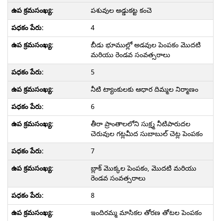
పశువుల అడ్డుకట్ట కంచె
4
బీడు భూముల్లో అడవుల పెంపకం మొదటి
మరియు రెండవ సంవత్సరాలు
5
నీటి ట్యాంకులకు ఆధార దిమ్మల నిర్మాణం
6
తీరా ప్రాంతాలలోని సుక్ష్మ నీటిపారుదల
చెరువుల గట్లమీద సుబాబుల్ చెట్ల పెంపకం
7
బ్లాక్ మొక్కల పెంపకం, మొదటి మరియు
రెండవ సంవత్సరాలు
8
ఇందిరమ్మ మాసికల తోరణ తోటల పెంపకం