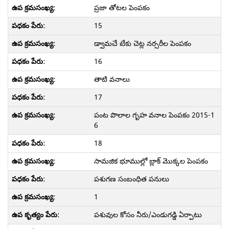
ప్రజా తోటల పెంపకం
15
డ్వామచే టేకు చెట్ల నర్సరీల పెంపకం
16
తాటి వనాలు
17
పంట పొలాల గృహ వనాల పెంపకం 2015-1
6
18
సామజిక భూముల్లో బ్లాక్ మొక్కల పెంపకం
పశుగణ సంబంధిత పనులు
1
పశువుల కోసం నీరు/ఎండుగడ్డి ఏర్పాటు