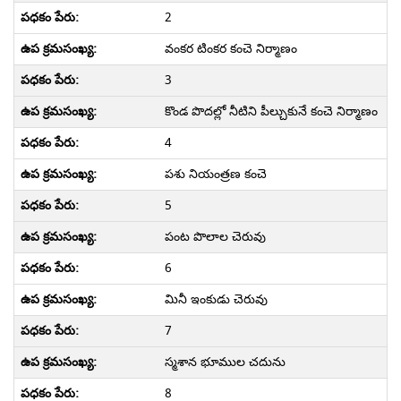
2
వంకర టింకర కంచె నిర్మాణం
3
కొండ పొదల్లో నీటిని పీల్చుకునే కంచె నిర్మాణం
4
పశు నియంత్రణ కంచె
5
పంట పొలాల చెరువు
6
మినీ ఇంకుడు చెరువు
7
స్మశాన భూముల చదును
8