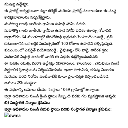
ముఖ్య ఉద్దేశ్యo.
ఈ ప్రాజెక్ట్ అధ్యక్షులుగా జిల్లా కలెక్టర్ మరియు ప్రాజెక్ట్ సంచాలకులు ఈ సంస్థ
కార్యకలాపాలను పర్యవేక్షిస్తారు.
మహాత్మా గాంధి జాతీయ గ్రామీణ ఉపాధి హామీ పథకం
మహాత్మా గాంధి జాతీయ గ్రామీణ ఉపాధి హామీ పథకం తూర్పు గోదావరి
జిల్లాలోగల 64 మండలాల్లో జీవనోపాధి భద్రతను పెంపొందించుటకై , ప్రతీ
కుటుంబానికి ఒక ఆర్ధిక సంవత్సరంలో 100 రోజుల ఉపాధిని కల్పిస్తున్నది.
కుటుంబంలో ఎవరైతే వయోజనుడై , నైపుణ్యం లేని వారై, శారీరక శ్రమ
పడటానికి సిద్దులై ఉంటారో వారికి ఈ పథకం ఉద్దేశ్యించబడినది .
ఈ పథకం యొక్క మరొక ఉద్దేశ్యం రహదారులు, కాలువలు , చెరువులు వంటి
దీర్ఘకాలిక స్తిరాస్తులను నిర్మింపచేయడం. ఇంకా సాగునీరు, కరువు నివారణ
మరియు వరద నిరోధం వంటివాటికి కూడా ప్రాథాన్యత కల్పించబడినది.
అమలు చేసే సంస్థలు:
ఈ పథకాన్ని అమలు చేయు సంస్థలు 1069 గ్రామాల్లో ఉన్నాయి.
జిల్లా అధికారుల నుండి క్రింది స్థాయి సిబ్బంది వరకు గల వ్యవస్తాపక ఆకృతి:
బి) సంస్థాగత నిర్మాణ క్రమము
జిల్లా అధికారుల నుండి దిగువ స్థాయి వరకు సంస్థాగత నిర్మాణ క్రమము: