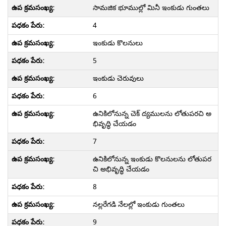
సామజిక భూముల్లో మినీ ఇంకుడు గుంతలు
4
ఇంకుడు కొలనులు
5
ఇంకుడు చెరువులు
6
ఉనికిలోనున్న చెక్ ద్యములను లోతుపరచి అ
భివృద్ధి చేయడం
7
ఉనికిలోనున్న ఇంకుడు కొలనులను లోతుపర
చి అభివృద్ధి చేయడం
8
నల్లరేగడి నేలల్లో ఇంకుడు గుంతలు
9