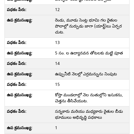
12
రెండు, మూడు సెంట్ల భూమి గల రైతుల
పొలాల్లో నుర్పుడు జాగా (యార్డ్)లు ఏర్పర
చుట.
13
5 సం. ల ఉద్యానవన తోటలకు మట్టి పూత
14
ఉప్పునీటి నెలల్లో ఎర్రమన్నును నింపుట
15
కోస్తా మండలాల్లో నెల నుతుల్లోని ఇసుకను,
చెత్తను తీసివేయుట.
సన్నకారు మరియు మధ్యకారు రైతుల బీడు
భూములు అభివృద్ధి పధకాలు
1