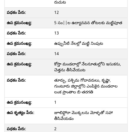
రుచుట
12
5 సం||ల ఉద్యానవన తోటలకు మట్టిపూత
13
ఉప్పునీటి నేలల్లో మట్టి నింపుట
14
కోస్తా మండలాల్లో నేలనూతుల్లోని ఇసుకను,
చెత్తను తీసివేయుట
తూర్పు, పశ్చిమ గోదావరులు, కృష్ణా,
గుంటూరు జిల్లాల్లోని ఎంపికైన మండలాల
లంక ప్రాంతాల బి-తరగతి
1
జూలిఫ్లోరా మొక్కలను మోళ్ళతో సహా
తీసివేయడం
2