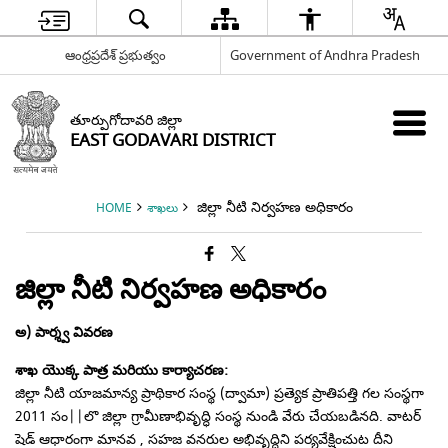
ఆంధ్రప్రదేశ్ ప్రభుత్వం
Government of Andhra Pradesh
తూర్పుగోదావరి జిల్లా
EAST GODAVARI DISTRICT
జిల్లా నీటి నిర్వహణ అధికారం
HOME
శాఖలు
జిల్లా నీటి నిర్వహణ అధికారం
అ) పార్శ్వ వివరణ
శాఖ యొక్క పాత్ర మరియు కార్యాచరణ:
జిల్లా నీటి యాజమాన్య ప్రాథికార సంస్థ (ద్వామా) ప్రత్యెక ప్రాతిపత్తి గల సంస్థగా
2011 సం||లొ జిల్లా గ్రామీణాభివృద్ధి సంస్థ నుండి వేరు చేయబడినది. వాటర్
షెడ్ ఆధారంగా మానవ , సహజ వనరుల అభివృద్ధిని పర్యవేక్షించుట దీని