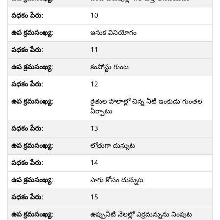
10
ఇసుక వినియోగం
11
కంపోస్టు గుంట
12
రైతుల పొలాల్లో చిన్న నీటి ఇంకుడు గుంతల
ఏర్పాటు
13
లోతుగా దున్నుట
14
సాగు కోసం దున్నుట
15
ఉప్పునీటి నేలల్లో ఎర్రమన్నును నింపుట