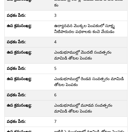
కం
3
ఉద్యానవన మొక్కల పెంపకంలో సూక్ష్మ
నీటిపారుదల పధకాలకు కంచె వేయడం
4
ఎండుభూముల్లో మొదటి సంవత్సరం
మామిడి తోటల పెంపకం
5
ఎండుభూముల్లో రెండవ సంవత్సరం మామిడి
తోటల పెంపకం
6
ఎండుభూముల్లో మూడవ సంవత్సరం
మామిడి తోటల పెంపకం
7
ఐటిడిఎ మండలాల్లో మామిడి తోటల పెంపకం