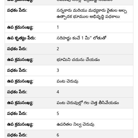
సన్నకారు మరియు మధ్యకారు రైతుల అల్ప
ఉత్పాదక భూముల అభివృద్ధి పధకాలు
1
సరిహద్దు కంచే 1 మీ” లోతుతో
2
భూమిని చదును చేయడం
3
పంట చెరువు
4
పంట చెరువుల్లో గల చెత్త తీసివేయడం
5
ఉపరితల నిల్వ చెరువు
6