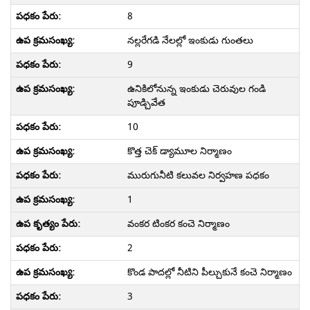
8
నల్లరేగడి నేలల్లో ఇంకుడు గుంతలు
9
ఉనికిలోనున్న ఇంకుడు చెరువుల గండి
పూడ్చివేత
10
కొత్త చెక్ డ్యామూల నిర్మాణం
మురుగునీటి కలువల నిర్వహణ పధకం
1
వంకర టింకర కంచె నిర్మాణం
2
కొండ పాదల్లో నీటిని పీల్చుకునే కంచె నిర్మాణం
3