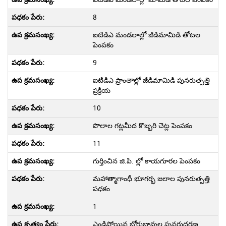
8
ఐటిడిఎ మండలాల్లో జీడిమామిడి తోటల
పెంపకం
9
ఐటిడిఎ ప్రాంతాల్లో జీడిమామిడి పునరుత్పత్తి
ప్రక్రియ
10
పొలాల గట్లమీద కొబ్బరి చెట్ల పెంపకం
11
గుర్తించిన జి.పి. ల్లో కాయగూరల పెంపకం
మహాత్మాగాంధీ భూగర్భ జలాల పునరుత్పత్తి
పధకం
1
ఎండిపోయిన బోరుబావుల పునరుద్ధరణ