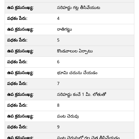
సరిహద్దు గట్ల తీసివేయుట
4
రాతిగట్టు
5
కొండవాలుల ఏర్పాటు
6
భూమి చదును చేయడం
7
సరిహద్దు కంచే 1 మీ. లోతుతో
8
పంట చెరువు
9
పంట చెరువుల్లో గల చెత్త తీసివేయడం