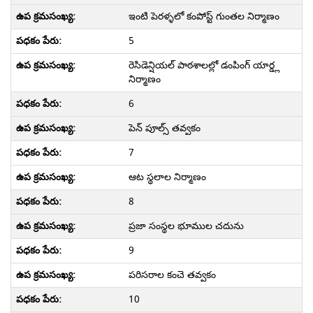
ఇంటి పెరళ్ళలో కంపోస్ట్ గుంతల నిర్మాణం
5
రెసిడెన్షియల్ పాఠశాలల్లో డంపింగ్ యార్డ్ల
నిర్మాణం
6
పెన్ పూల్స్ తవ్వకం
7
ఆట స్థలాల నిర్మాణం
8
ప్రజా సంస్థల భూముల చదును
9
పరిసరాల కంచె తవ్వకం
10