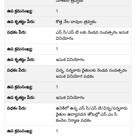
నూతుల త్రవ్వకం
1
కొత్త నేల బావుల త్రవ్వకం
ఎస్.సి/ఎస్.టి లకు రెండవ సంవత్సరం ఇసుక
వినియోగం
1
ఇసుక వినియోగం
చిన్న, సన్నకారు రైతులకు రెండవ సంవత్సరం
ఇసుక వినియోగ పధకం
1
ఇసుక వినియోగం
ఉనికిలో ఉన్న ఎస్.సి/ఎస్.టి/చిన్న/సన్నకారు
రైతుల ఉద్యానవన తోటల్లో ఎస్.ఎం.సి.
కంచెల నిర్మాణ పధకం
1