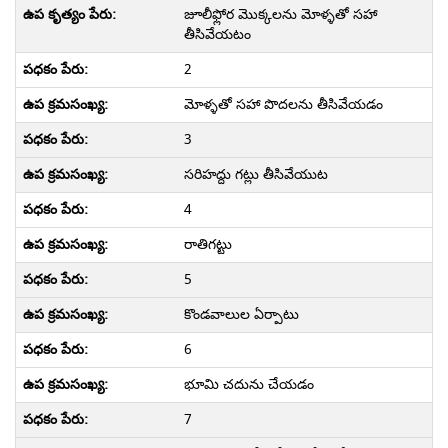
జూలీఫ్లోర మొక్కలను మోళ్ళతో సహా
తీసివేయటం
2
మోళ్ళతో సహా పొదలను తీసివేయడం
3
సరిహద్దు గట్లు తీసివేయుట
4
రాతిగట్టు
5
కొండవాలుల ఏర్పాటు
6
భూమి చదును చేయడం
7