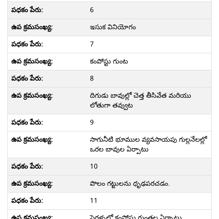
6
ఇసుక వినియోగం
7
కంపోస్టు గుంట
8
దిగుడు బావుల్లో చెత్త తీసివేత మరియు
లోతుగా తవ్వుట
9
సాగునీటి భూముల వ్యవసాయపు గుల్లనేలల్లో
ఒరల బావుల ఏర్పాటు
10
పొలం గట్టులను ధృఢపరచడం.
11
పెరళ్ళలో కంపోస్టు గుంతల ఏర్పాటు