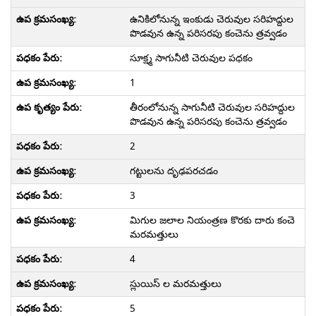
ఉనికిలోనున్న ఇంకుడు చెరువుల సరిహద్దుల
పొడవున ఉన్న పరిసరపు కంచెను త్రవ్వడం
సూక్ష్మ సాగునీటి చెరువుల పధకం
1
తీరంలోనున్న సాగునీటి చెరువుల సరిహద్దుల
పొడవున ఉన్న పరిసరపు కంచెను త్రవ్వడం
2
గట్టులను దృఢపరచడం
3
మిగుల జలాల నియంత్రణ కొరకు దారు కంచె
మరమత్తులు
4
స్లుయిస్ ల మరమత్తులు
5