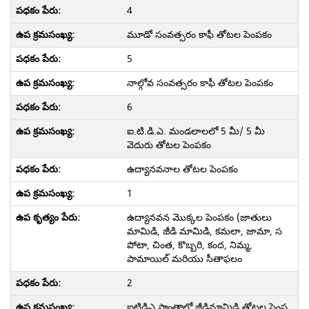
4
మూడో సంవత్సరం కాఫీ తోటల పెంపకం
5
నాల్గోవ సంవత్సరం కాఫీ తోటల పెంపకం
6
ఐ.టి.డి.ఎ. మండలాలలో 5 మీ/ 5 మీ
వెదురు తోటల పెంపకం
ఉద్యానవనాల తోటల పెంపకం
1
ఉద్యానవన మొక్కల పెంపకం (జాతులు
మామిడి, జీడి మామిడి, కమలా, జామా, స
పోటా, చింత, కొబ్బరి, కంద, నిమ్మ,
పామాయిల్ మరియు సీతాఫలం
2
ఐటిడిఎ ప్రాంతాల్లో జీడిమామిడి తోటల పెంప