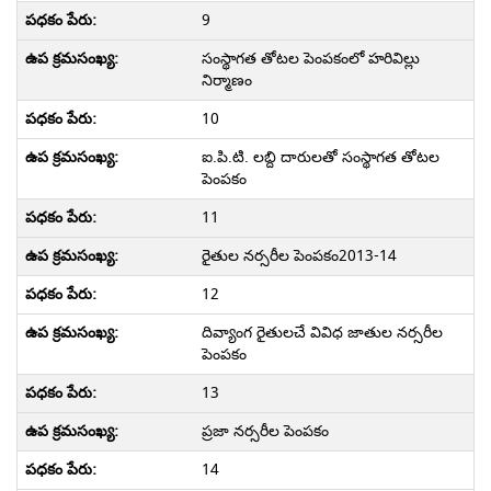
9
సంస్థాగత తోటల పెంపకంలో హరివిల్లు
నిర్మాణం
10
ఐ.పి.టి. లబ్ది దారులతో సంస్థాగత తోటల
పెంపకం
11
రైతుల నర్సరీల పెంపకం2013-14
12
దివ్యాంగ రైతులచే వివిధ జాతుల నర్సరీల
పెంపకం
13
ప్రజా నర్సరీల పెంపకం
14