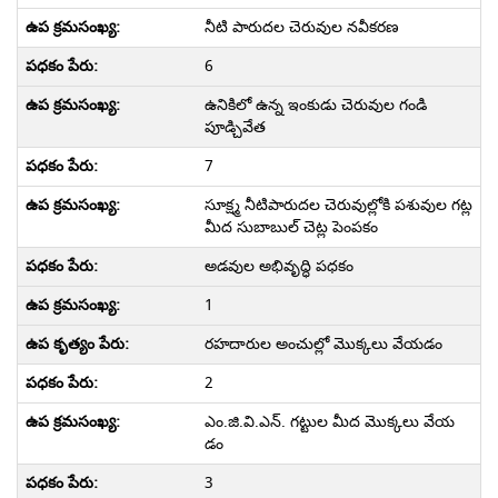
నీటి పారుదల చెరువుల నవీకరణ
6
ఉనికిలో ఉన్న ఇంకుడు చెరువుల గండి
పూడ్చివేత
7
సూక్ష్మ నీటిపారుదల చెరువుల్లోకి పశువుల గట్ల
మీద సుబాబుల్ చెట్ల పెంపకం
అడవుల అభివృద్ధి పధకం
1
రహదారుల అంచుల్లో మొక్కలు వేయడం
2
ఎం.జి.వి.ఎన్. గట్టుల మీద మొక్కలు వేయ
డం
3