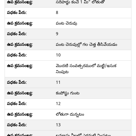
సరిహద్దు కంచే 1 మీ” లోతుతో
8
పంట చెరువు
9
పంట చెరువుల్లో గల చెత్త తీసివేయడం
10
మొదటి సంవత్సరములో మట్టి/ఇసుక
నింపుట
11
కంపోస్టు గుంట
12
లోతుగా దున్నటం
13
లవణపు నీలల్లో ఎర్రమట్టి నింపటం