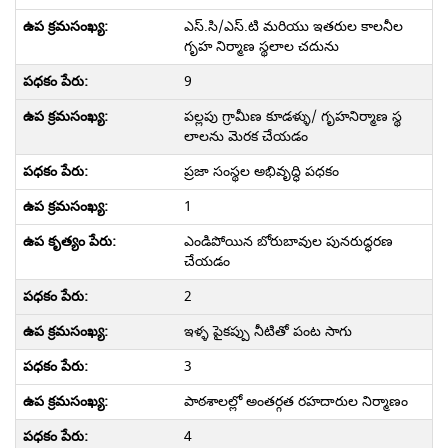
ఎస్.సి/ఎస్.టి మరియు ఇతరుల కాలనీల
గృహ నిర్మాణ స్థలాల చదును
9
పల్లపు గ్రామీణ కూడళ్ళు/ గృహనిర్మాణ స్థ
లాలను మెరక చేయడం
ప్రజా సంస్థల అభివృద్ధి పధకం
1
ఎండిపోయిన బోరుబావుల పునరుద్ధరణ
చేయడం
2
ఇళ్ళ పైకప్పు నీటితో పంట సాగు
3
పాఠశాలల్లో అంతర్గత రహదారుల నిర్మాణం
4