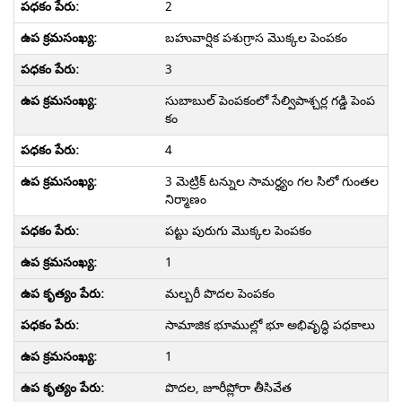
2
బహువార్షిక పశుగ్రాస మొక్కల పెంపకం
3
సుబాబుల్ పెంపకంలో సేల్విపాశ్చర్ల గడ్డి పెంప
కం
4
3 మెట్రిక్ టన్నుల సామర్ధ్యం గల సిలో గుంతల
నిర్మాణం
పట్టు పురుగు మొక్కల పెంపకం
1
మల్బరీ పొదల పెంపకం
సామాజిక భూముల్లో భూ అభివృద్ధి పధకాలు
1
పొదల, జూరీప్లోరా తీసివేత