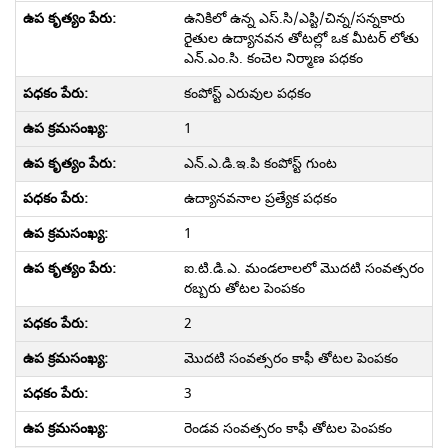
ఉనికిలో ఉన్న ఎస్.సి/ఎస్టి/చిన్న/సన్నకారు
రైతుల ఉద్యానవన తోటల్లో ఒక మీటర్ లోతు
ఎన్.ఎం.సి. కంచెల నిర్మాణ పధకం
కంపోస్ట్ ఎరువుల పధకం
1
ఎన్.ఎ.డి.ఇ.పి కంపోస్ట్ గుంట
ఉద్యానవనాల ప్రత్యేక పధకం
1
ఐ.టి.డి.ఎ. మండలాలలో మొదటి సంవత్సరం
రబ్బరు తోటల పెంపకం
2
మొదటి సంవత్సరం కాఫీ తోటల పెంపకం
3
రెండవ సంవత్సరం కాఫీ తోటల పెంపకం