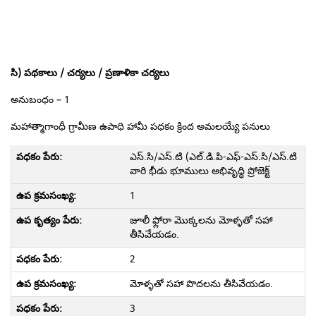
సి) పథకాలు / చర్యలు / ప్రణాళికా చర్యలు
అనుబంధం – 1
మహాత్మాగాంధీ గ్రామీణ ఉపాధి హామీ పధకం క్రింద అమలయ్యే పనులు
ఎస్.సి/ఎస్.టి (ఎల్.డి.పి-ఎఫ్-ఎస్.సి/ఎస్.టి
వారి భీడు భూములు అభివృద్ధి ప్రోజెక్ట్
1
జూలీ ఫ్లోరా మొక్కలను మోళ్ళతో సహా
తీసివేయడం.
2
మోళ్ళతో సహా పొదలను తీసివేయడం.
3