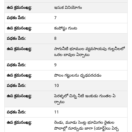
ఇసుక వినియోగం
7
కంపోస్టు గుంట
8
సాగునీటి భూముల వ్యవసాయపు గుల్లనీలలో
ఒరల బావుల ఏర్పాటు
9
పొలం గట్టులను ధృఢపరచడం
10
పెరళ్ళలో చిన్న నీటి ఇంకుడు గుంతల ఏ
ర్పాటు
11
రెండు, మూడు సెంట్ల భూమిగల రైతుల
పొలాల్లో నూర్పుడు జాగా (యార్డ్)లు ఏర్ప