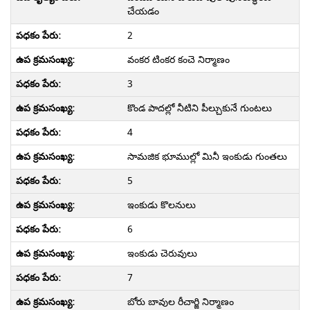
చేయడం
2
వంకర టింకర కంచె నిర్మాణం
3
కొండ పాదల్లో నీటిని పీల్చుకునే గుంటలు
4
సామజిక భూముల్లో మినీ ఇంకుడు గుంతలు
5
ఇంకుడు కొలనులు
6
ఇంకుడు చెరువులు
7
బోరు బావుల రీచార్జి నిర్మాణం