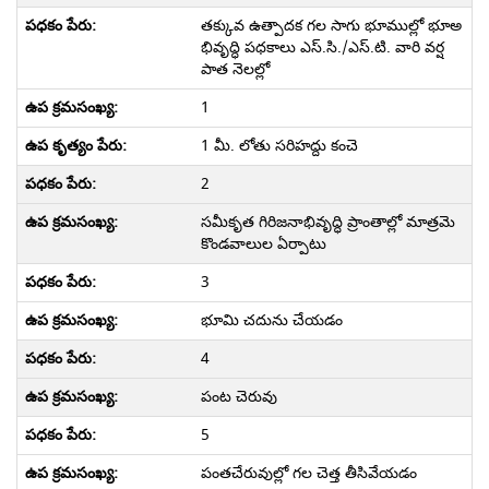
తక్కువ ఉత్పాదక గల సాగు భూముల్లో భూఅ
భివృద్ధి పధకాలు ఎస్.సి./ఎస్.టి. వారి వర్ష
పాత నెలల్లో
1
1 మీ. లోతు సరిహద్దు కంచె
2
సమీకృత గిరిజనాభివృద్ధి ప్రాంతాల్లో మాత్రమె
కొండవాలుల ఏర్పాటు
3
భూమి చదును చేయడం
4
పంట చెరువు
5
పంతచేరువుల్లో గల చెత్త తీసివేయడం