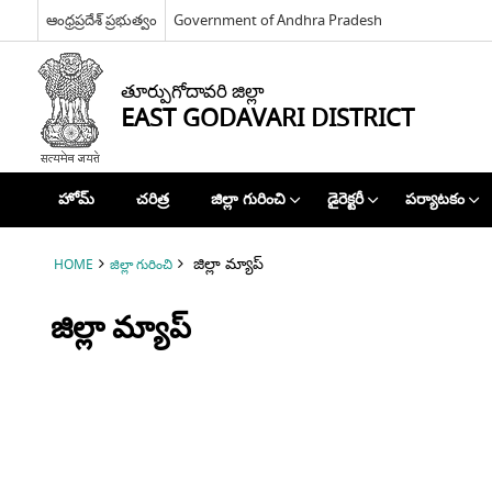
ఆంధ్రప్రదేశ్ ప్రభుత్వం
Government of Andhra Pradesh
తూర్పుగోదావరి జిల్లా
EAST GODAVARI DISTRICT
హోమ్
చరిత్ర
జిల్లా గురించి
డైరెక్టరీ
పర్యాటకం
జిల్లా మ్యాప్
HOME
జిల్లా గురించి
జిల్లా మ్యాప్