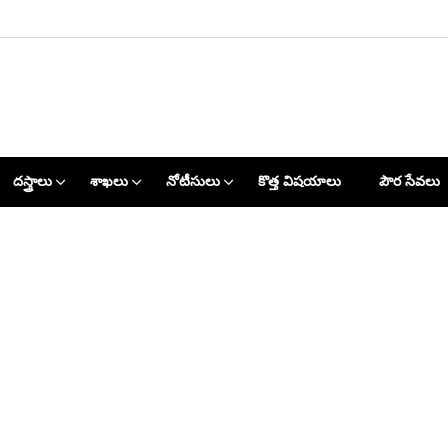
దస్త్రాలు
శాఖలు
నోటీసులు
కొత్త విషయాలు
పౌర సేవలు